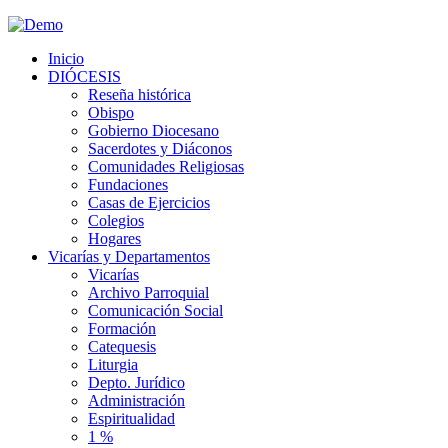
Inicio
DIÓCESIS
Reseña histórica
Obispo
Gobierno Diocesano
Sacerdotes y Diáconos
Comunidades Religiosas
Fundaciones
Casas de Ejercicios
Colegios
Hogares
Vicarías y Departamentos
Vicarías
Archivo Parroquial
Comunicación Social
Formación
Catequesis
Liturgia
Depto. Jurídico
Administración
Espiritualidad
1 %