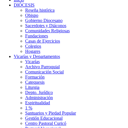
DIÓCESIS
Reseña histórica
Obispo
Gobierno Diocesano
Sacerdotes y Diáconos
Comunidades Religiosas
Fundaciones
Casas de Ejercicios
Colegios
Hogares
Vicarías y Departamentos
Vicarías
Archivo Parroquial
Comunicación Social
Formación
Catequesis
Liturgia
Depto. Jurídico
Administración
Espiritualidad
1 %
Santuarios y Piedad Popular
Gestión Educacional
Centro Pastoral Curicó