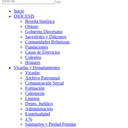
Inicio
DIÓCESIS
Reseña histórica
Obispo
Gobierno Diocesano
Sacerdotes y Diáconos
Comunidades Religiosas
Fundaciones
Casas de Ejercicios
Colegios
Hogares
Vicarías y Departamentos
Vicarías
Archivo Parroquial
Comunicación Social
Formación
Catequesis
Liturgia
Depto. Jurídico
Administración
Espiritualidad
1 %
Santuarios y Piedad Popular