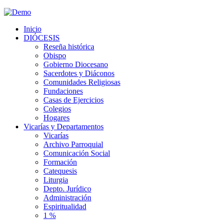
Inicio
DIÓCESIS
Reseña histórica
Obispo
Gobierno Diocesano
Sacerdotes y Diáconos
Comunidades Religiosas
Fundaciones
Casas de Ejercicios
Colegios
Hogares
Vicarías y Departamentos
Vicarías
Archivo Parroquial
Comunicación Social
Formación
Catequesis
Liturgia
Depto. Jurídico
Administración
Espiritualidad
1 %