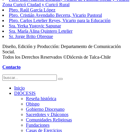
Zona Curicó Ciudad y Curicó Rural
Pbro. Raúl García López
Pbro. Cristián Avendaño Becerra, Vicario Pastoral
Pbro. Carlos Letelier Reyes, Vicario para la Educación
Sra. Yerka Yugovic Sapunar
Sra. María Alina Quintero Letelier
Sr. Jorge Brito Obreque
Diseño, Edición y Producción: Departamento de Comunicación
Social.
Todos los Derechos Reservados ©Diócesis de Talca-Chile
Contacto
Inicio
DIÓCESIS
Reseña histórica
Obispo
Gobierno Diocesano
Sacerdotes y Diáconos
Comunidades Religiosas
Fundaciones
Casas de Ejercicios