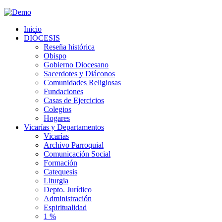
Inicio
DIÓCESIS
Reseña histórica
Obispo
Gobierno Diocesano
Sacerdotes y Diáconos
Comunidades Religiosas
Fundaciones
Casas de Ejercicios
Colegios
Hogares
Vicarías y Departamentos
Vicarías
Archivo Parroquial
Comunicación Social
Formación
Catequesis
Liturgia
Depto. Jurídico
Administración
Espiritualidad
1 %