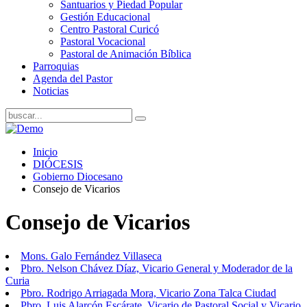
Santuarios y Piedad Popular
Gestión Educacional
Centro Pastoral Curicó
Pastoral Vocacional
Pastoral de Animación Bíblica
Parroquias
Agenda del Pastor
Noticias
Inicio
DIÓCESIS
Gobierno Diocesano
Consejo de Vicarios
Consejo de Vicarios
Mons. Galo Fernández Villaseca
Pbro. Nelson Chávez Díaz, Vicario General y Moderador de la
Curia
Pbro. Rodrigo Arriagada Mora, Vicario Zona Talca Ciudad
Pbro. Luis Alarcón Escárate, Vicario de Pastoral Social y Vicario