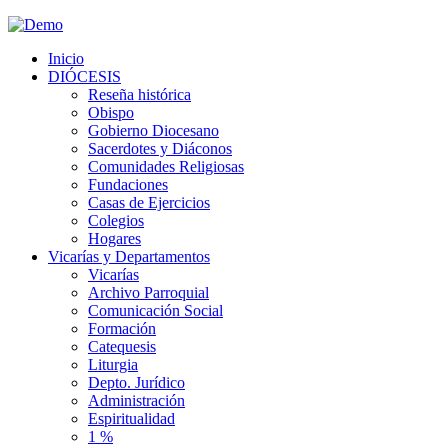
Inicio
DIÓCESIS
Reseña histórica
Obispo
Gobierno Diocesano
Sacerdotes y Diáconos
Comunidades Religiosas
Fundaciones
Casas de Ejercicios
Colegios
Hogares
Vicarías y Departamentos
Vicarías
Archivo Parroquial
Comunicación Social
Formación
Catequesis
Liturgia
Depto. Jurídico
Administración
Espiritualidad
1 %