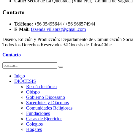
Calle:
Sector de La Quebrada (Villa Prat), Comuna de Sagrada
Contacto
Teléfono:
+56 95495644 / +56 966574944
E-Mail:
fazenda.villaprat@gmail.com
Diseño, Edición y Producción: Departamento de Comunicación Socia
Todos los Derechos Reservados ©Diócesis de Talca-Chile
Contacto
Inicio
DIÓCESIS
Reseña histórica
Obispo
Gobierno Diocesano
Sacerdotes y Diáconos
Comunidades Religiosas
Fundaciones
Casas de Ejercicios
Colegios
Hogares