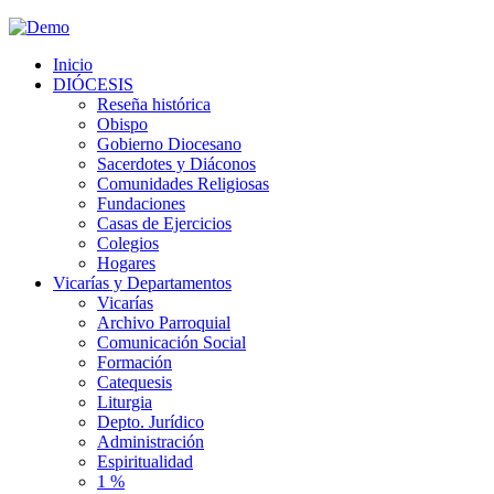
Inicio
DIÓCESIS
Reseña histórica
Obispo
Gobierno Diocesano
Sacerdotes y Diáconos
Comunidades Religiosas
Fundaciones
Casas de Ejercicios
Colegios
Hogares
Vicarías y Departamentos
Vicarías
Archivo Parroquial
Comunicación Social
Formación
Catequesis
Liturgia
Depto. Jurídico
Administración
Espiritualidad
1 %