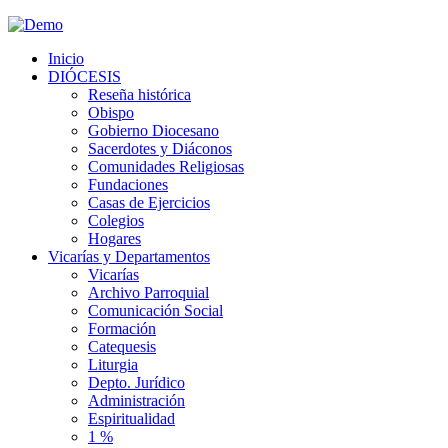
Inicio
DIÓCESIS
Reseña histórica
Obispo
Gobierno Diocesano
Sacerdotes y Diáconos
Comunidades Religiosas
Fundaciones
Casas de Ejercicios
Colegios
Hogares
Vicarías y Departamentos
Vicarías
Archivo Parroquial
Comunicación Social
Formación
Catequesis
Liturgia
Depto. Jurídico
Administración
Espiritualidad
1 %