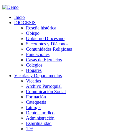
Inicio
DIÓCESIS
Reseña histórica
Obispo
Gobierno Diocesano
Sacerdotes y Diáconos
Comunidades Religiosas
Fundaciones
Casas de Ejercicios
Colegios
Hogares
Vicarías y Departamentos
Vicarías
Archivo Parroquial
Comunicación Social
Formación
Catequesis
Liturgia
Depto. Jurídico
Administración
Espiritualidad
1 %