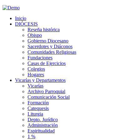
Inicio
DIÓCESIS
Reseña histórica
Obispo
Gobierno Diocesano
Sacerdotes y Diáconos
Comunidades Religiosas
Fundaciones
Casas de Ejercicios
Colegios
Hogares
Vicarías y Departamentos
Vicarías
Archivo Parroquial
Comunicación Social
Formación
Catequesis
Liturgia
Depto. Jurídico
Administración
Espiritualidad
1 %