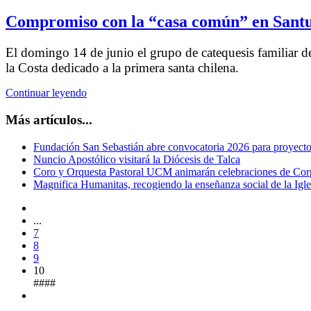
Compromiso con la “casa común” en Santu
El domingo 14 de junio el grupo de catequesis familiar de 
la Costa dedicado a la primera santa chilena.
Continuar leyendo
Más artículos...
Fundación San Sebastián abre convocatoria 2026 para proyectos
Nuncio Apostólico visitará la Diócesis de Talca
Coro y Orquesta Pastoral UCM animarán celebraciones de Corp
Magnifica Humanitas, recogiendo la enseñanza social de la Iglesia
...
7
8
9
10
####