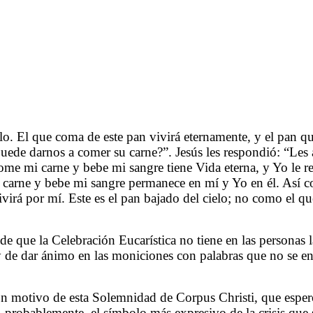
ielo. El que coma de este pan vivirá eternamente, y el pan 
puede darnos a comer su carne?”. Jesús les respondió: “Les
me mi carne y bebe mi sangre tiene Vida eterna, y Yo le res
 carne y bebe mi sangre permanece en mí y Yo en él. Así c
virá por mí. Este es el pan bajado del cielo; no como el q
que la Celebración Eucarística no tiene en las personas la
 y de dar ánimo en las moniciones con palabras que no se 
n motivo de esta Solemnidad de Corpus Christi, que espero
s, probablemente, el símbolo más expresivo de la crisis que 