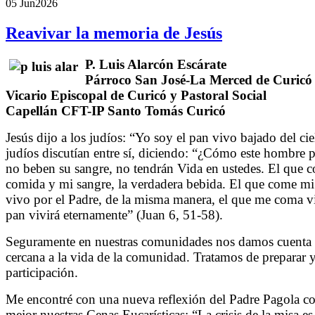
05 Jun
2026
Reavivar la memoria de Jesús
P. Luis Alarcón Escárate
Párroco San José-La Merced de Curicó
Vicario Episcopal de Curicó y Pastoral Social
Capellán CFT-IP Santo Tomás Curicó
Jesús dijo a los judíos: “Yo soy el pan vivo bajado del c
judíos discutían entre sí, diciendo: “¿Cómo este hombre 
no beben su sangre, no tendrán Vida en ustedes. El que co
comida y mi sangre, la verdadera bebida. El que come mi
vivo por el Padre, de la misma manera, el que me coma vi
pan vivirá eternamente” (Juan 6, 51-58).
Seguramente en nuestras comunidades nos damos cuenta de 
cercana a la vida de la comunidad. Tratamos de preparar
participación.
Me encontré con una nueva reflexión del Padre Pagola co
mejor nuestras Cenas Eucarísticas: “La crisis de la misa e