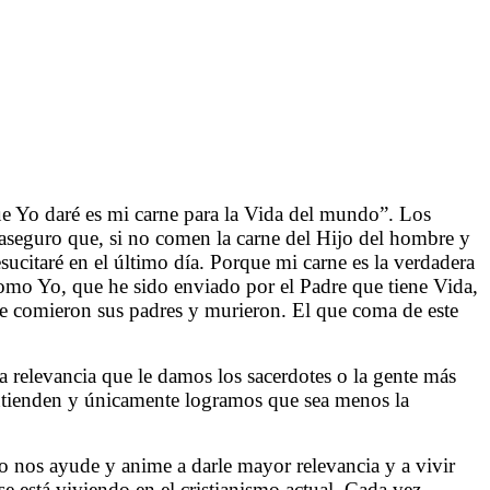
que Yo daré es mi carne para la Vida del mundo”. Los
 aseguro que, si no comen la carne del Hijo del hombre y
ucitaré en el último día. Porque mi carne es la verdadera
omo Yo, que he sido enviado por el Padre que tiene Vida,
ue comieron sus padres y murieron. El que coma de este
 relevancia que le damos los sacerdotes o la gente más
entienden y únicamente logramos que sea menos la
 nos ayude y anime a darle mayor relevancia y a vivir
se está viviendo en el cristianismo actual. Cada vez