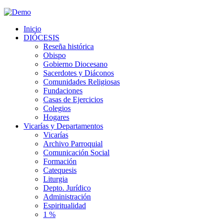
Inicio
DIÓCESIS
Reseña histórica
Obispo
Gobierno Diocesano
Sacerdotes y Diáconos
Comunidades Religiosas
Fundaciones
Casas de Ejercicios
Colegios
Hogares
Vicarías y Departamentos
Vicarías
Archivo Parroquial
Comunicación Social
Formación
Catequesis
Liturgia
Depto. Jurídico
Administración
Espiritualidad
1 %