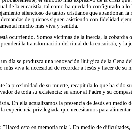
al de la eucaristía, tal como ha quedado configurado a lo la
alejamiento silencioso de tantos cristianos que abandonan la
y demandas de quienes siguen asistiendo con fidelidad ejempl
ramental mucho más viva y sentida.
stá ocurriendo. Somos víctimas de la inercia, la cobardía o
enderá la transformación del ritual de la eucaristía, y la 
n día se produzca una renovación litúrgica de la Cena del
 más viva la necesidad de recordar a Jesús y hacer de su 
nte la proximidad de su muerte, recapitula lo que ha sido su
lvador de toda su existencia: su amor al Padre y su compas
istía. En ella actualizamos la presencia de Jesús en medio 
s la experiencia privilegiada que necesitamos para alimentar
"Haced esto en memoria mía". En medio de dificultades, ob